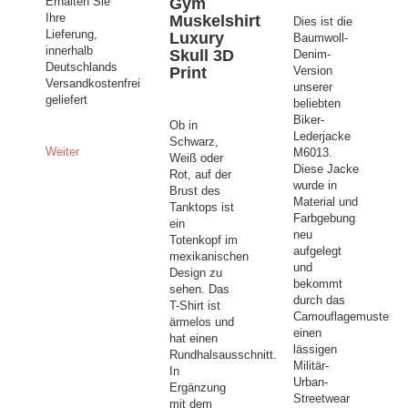
Erhalten Sie
Gym
Ihre
Muskelshirt
Dies ist die
Lieferung,
Luxury
Baumwoll-
innerhalb
Skull 3D
Denim-
Deutschlands
Print
Version
Versandkostenfrei
unserer
geliefert
beliebten
Biker-
Ob in
Lederjacke
Schwarz,
Weiter
M6013.
Weiß oder
Diese Jacke
Rot, auf der
wurde in
Brust des
Material und
Tanktops ist
Farbgebung
ein
neu
Totenkopf im
aufgelegt
mexikanischen
und
Design zu
bekommt
sehen. Das
durch das
T-Shirt ist
Camouflagemuster
ärmelos und
einen
hat einen
lässigen
Rundhalsausschnitt.
Militär-
In
Urban-
Ergänzung
Streetwear
mit dem