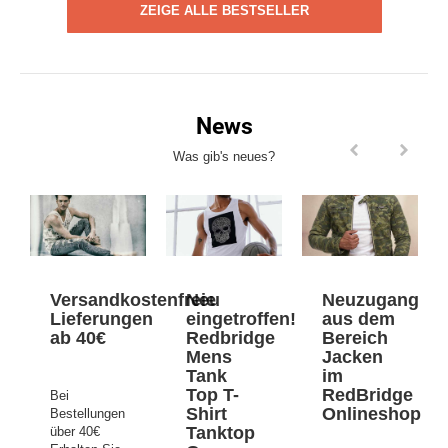
ZEIGE ALLE BESTSELLER
News
Was gib's neues?
Versandkostenfreie
Neu
Neuzugang
Lieferungen
eingetroffen!
aus dem
ab 40€
Redbridge
Bereich
Mens
Jacken
Tank
im
Top T-
RedBridge
Bei
Shirt
Onlineshop
Bestellungen
Tanktop
über 40€